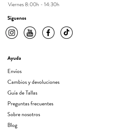
Viernes 8:00h - 14:30h
Ropa Menorca
La
está confeccionada en materiales
transpirables como algodón, lino o viscosa, que ofrecen
Síguenos
una agradable sensación de frescor sobre la piel. Los
cortes son cómodos y favorecedores, pensados para
acompañar el cuerpo sin apretar, con un movimiento
natural y femenino.
Los colores reflejan los tonos de la isla: blancos
luminosos, crudos, tierra, azules suaves y pinceladas de
Ayuda
color que recuerdan a los atardeceres en el mar. Una
paleta armónica que combina fácilmente con otras
Envíos
prendas y accesorios.
Cambios y devoluciones
Guía de Tallas
Cómo combinar tu ropa Menorca
Preguntas frecuentes
Esta colección está diseñada para que todas las piezas
Sobre nosotros
se mezclen entre sí. Puedes llevar un vestido ligero con
sandalias y una americana para completar un conjunto
Blog
ideal de tarde. O combinar una camiseta sin mangas
con una falda fluida para un paseo al sol.