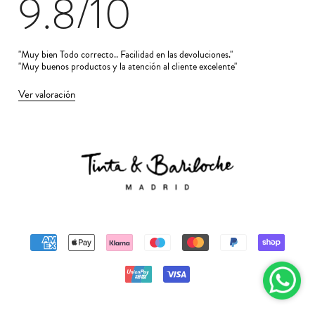
9.8
/10
Ya sea para tus días de vacaciones, para una escapada
de fin de semana o para incorporar frescura a tu día a
día en la ciudad, esta colección te ofrece versatilidad y
"Muy bien Todo correcto.. Facilidad en las devoluciones."
"Muy buenos productos y la atención al cliente excelente"
estilo sin renunciar al confort.
Ver valoración
Más inspiración para tu armario
Si te ha gustado el espíritu de la colección Menorca, te
invitamos a visitar también nuestra
colección de
vestidos
, con modelos para todas las estaciones. O
explorar nuestras camisas, que aportan un toque
clásico renovado a cualquier conjunto.
¿Prefieres un conjunto elegante y funcional para
entretiempo? Entonces echa un vistazo a nuestras
americanas, que elevan cualquier look sin perder
comodidad.