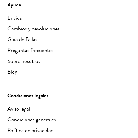
·
Piensa en combinaciones, no en piezas sueltas.
Ayuda
Elegir tonos y cortes que dialoguen entre sí multiplica
el uso real de cada prenda.
Envíos
Cambios y devoluciones
Chaquetas y americanas ligeras
Guía de Tallas
Las chaquetas y americanas ligeras son
la base de
Preguntas frecuentes
cualquier look
de transición: rematan un conjunto y
aportan abrigo justo.
Sobre nosotros
Blog
Camisas y pantalones para combinar
Las
camisas
funcionan tanto en planos casuales como
Condiciones legales
elegantes, y los
pantalones
de corte clásico se
convierten en el aliado más versátil del armario.
Aviso legal
Condiciones generales
Tinta y Bariloche: confección cuidada en
Política de privacidad