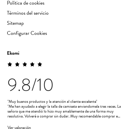
Europa
Política de cookies
Términos del servicio
Tinta y Bariloche es una marca consciente de moda
femenina.
Diseñamos en Madrid y producimos en
Sitemap
talleres de España, Portugal e Italia, con un patronaje
pensado para aprovechar al máximo el tejido y reducir
Configurar Cookies
el desperdicio en el corte. Cada colección se fabrica
en series cortas para mantener la calidad y el carácter
de cada prenda. Visítanos en nuestra
tienda física en la
Ekomi
calle Fuencarral de Madrid
o explora el resto del
catálogo en la web. Envíos y devoluciones gratis a
partir de 50€.
9.8
/10
"Muy buenos productos y la atención al cliente excelente"
"Me han ayudado a elegir la talla de camiseta enviandomela tres veces. La
señora que me atendió lo hizo muy amablemente de una forma muy
resolutiva. Volveré a comprar sin dudar. Muy recomendable comprar en
esta firma, que además es española.h"
Ver valoración