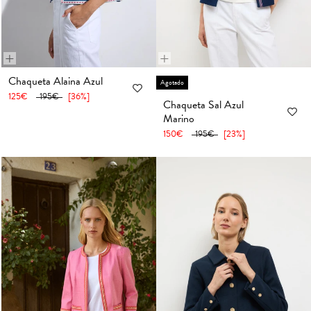
+
+
36
38
40
42
44
46
48
36
38
40
42
44
46
48
Chaqueta Alaina Azul
Agotado
125€
195€
[36%]
50
52
50
52
Chaqueta Sal Azul
Marino
150€
195€
[23%]