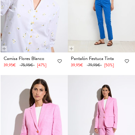
+
+
36
38
40
42
44
46
48
36
38
40
42
44
46
48
Camisa Flores Blanco
Pantalón Festuca Tinta
39,95€
75,95€
[47%]
39,95€
79,95€
[50%]
50
52
54
50
52