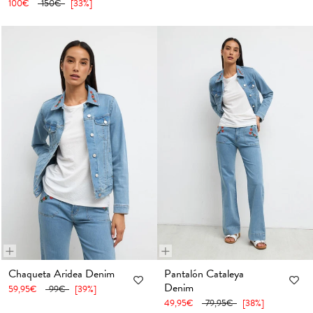
100€
150€
[33%]
+
+
36
38
40
42
44
46
48
36
38
40
42
44
46
48
Chaqueta Aridea Denim
Pantalón Cataleya
Denim
59,95€
99€
[39%]
50
52
50
52
49,95€
79,95€
[38%]