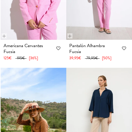
+
+
36
38
40
42
44
46
48
36
38
40
42
44
46
48
Americana Cervantes
Pantalón Alhambra
Fucsia
Fucsia
50
52
50
52
125€
195€
[36%]
39,95€
79,95€
[50%]