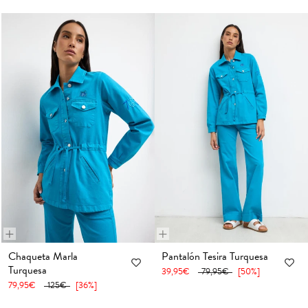
+
+
36
38
40
42
44
46
48
36
38
40
42
44
46
48
Chaqueta Marla
Pantalón Tesira Turquesa
Turquesa
39,95€
79,95€
[50%]
50
52
50
52
79,95€
125€
[36%]