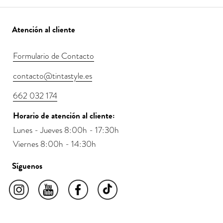
Bariloche encontrarás una selección de chaquetas
ligeras, camisas, pantalones y americanas creadas con
un enfoque de slow fashion, donde el patronaje y la
Atención al cliente
elección del tejido importan tanto como el diseño
final.
Formulario de Contacto
contacto@tintastyle.es
Cómo elegir tu ropa de entretiempo
662 032 174
Tres ideas para acertar al armar tu fondo de armario de
media estación:
Horario de atención al cliente:
Lunes - Jueves 8:00h - 17:30h
·
Apuesta por las capas.
Una camisa que funcione sola
Viernes 8:00h - 14:30h
y debajo de una americana o chaqueta ligera te da dos
looks con la misma prenda.
Síguenos
·
Prioriza tejidos transpirables con cuerpo.
Aguantan
un día completo y se adaptan a cambios de
temperatura sin perder forma.