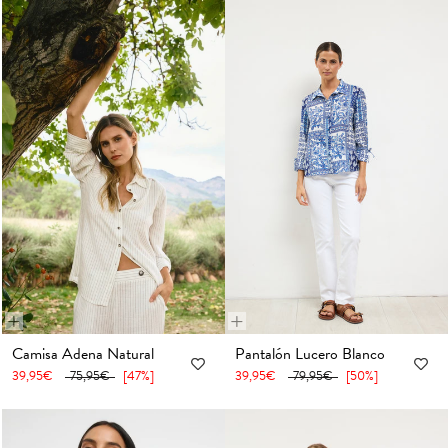
+
+
36
38
40
42
44
46
48
36
38
40
42
44
46
48
Camisa Adena Natural
Pantalón Lucero Blanco
39,95€
75,95€
[47%]
39,95€
79,95€
[50%]
50
52
54
50
52