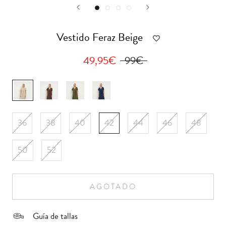
Vestido Feraz Beige
49,95€
99€
vestidosferazbeige
vestidosferazchocolate
vestidosferazcaqui
vestidosferazazul-
marino
36
38
40
42
44
46
48
50
52
AGOTADO
Guía de tallas