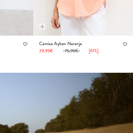
+
Camisa Ayben Naranja
48
50
52
36
38
40
42
44
46
48
50
52
54
]
29,95€
75,95€
[61%]