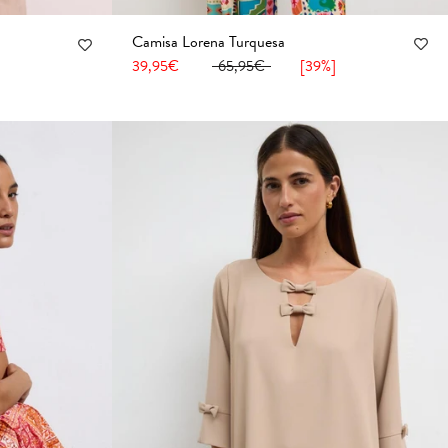
Camisa Lorena Turquesa
36
38
40
42
44
46
48
50
52
54
8
50
52
54
39,95€
65,95€
[39%]