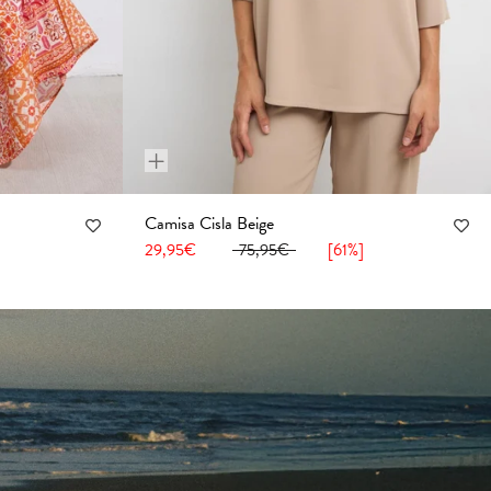
+
Camisa Cisla Beige
48
50
52
36
38
40
42
44
46
48
50
52
54
29,95€
75,95€
[61%]