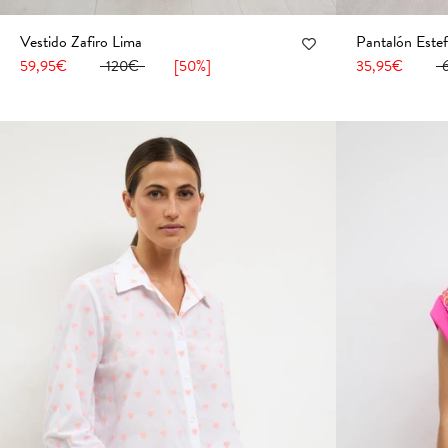
Vestido Zafiro Lima
Pantalón Este
36
38
40
42
44
46
48
50
52
36
38
40
59,95€
120€
[50%]
35,95€