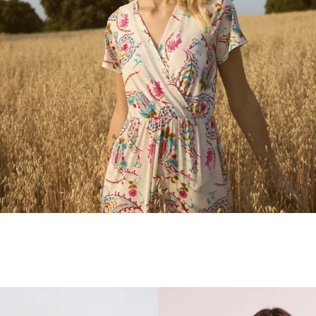
36
38
40
42
44
46
48
50
52