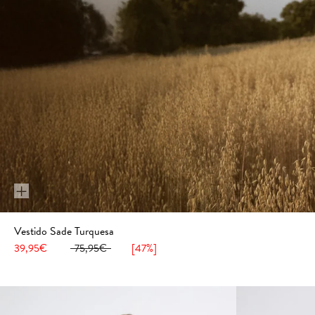
+
Vestido Sade Turquesa
39,95€
75,95€
[47%]