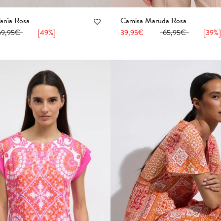
fanía Rosa
Camisa Maruda Rosa
42
44
46
48
50
52
36
38
40
42
44
46
4
69,95€
[49%]
39,95€
65,95€
[39%]