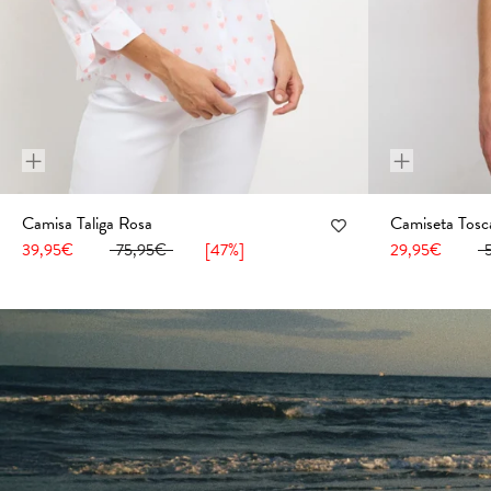
+
+
Camisa Taliga Rosa
Camiseta Tosc
36
38
40
42
44
46
48
50
52
54
36
38
40
39,95€
75,95€
[47%]
29,95€